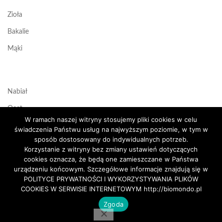
Zioła
Bakalie
Mąki
Nabiał
Ocet
W ramach naszej witryny stosujemy pliki cookies w celu
Przetwory
świadczenia Państwu usług na najwyższym poziomie, w tym w
sposób dostosowany do indywidualnych potrzeb.
Przyprawy
Korzystanie z witryny bez zmiany ustawień dotyczących
cookies oznacza, że będą one zamieszczane w Państwa
Ziarna
urządzeniu końcowym. Szczegółowe informacje znajdują się w
Pozostałe
POLITYCE PRYWATNOŚCI I WYKORZYSTYWANIA PLIKÓW
COOKIES W SERWISIE INTERNETOWYM http://biomondo.pl
Zgoda
Nie znaleziono produktów, których szukasz.
Kreatyp.pl - Tworzenie Stron Internetowych Radom