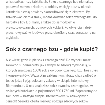
w kapsułkach czy tabletkach. Soku z czarnego bzu nie należy
podawać małym dzieciom, a kobiety w ciąży oraz w okresie
karmienia piersią powinny skonsultować się z lekarzem. By
zniwelować cierpki smak,
można dolewać sok z czarnego bzu do
herbaty
z lipy lub malin, a także do samodzielnie
przygotowywanych, domowych koktajli. Po otwarciu należy
przechowywać w lodówce przez określony czas, oznaczony na
etykiecie.
Sok z czarnego bzu - gdzie kupić?
Nie wiesz,
gdzie kupić sok z czarnego bzu?
Do wyboru masz
zarówno supermarkety, jak i sklepy ze zdrową żywnością, w
których znajdziesz 100% sok z owoców czarnego bzu, bez cukru
i konserwantów. Wszystkim zabieganym, którzy chcą zadbać o
to, co jedzą i piją, polecamy zakupy w sklepie internetowym
Biomondo.pl. U nas znajdziesz
sok z owoców czarnego bzu w
szklanych butelkach
o pojemności 500 i 750 ml. Zapraszamy do
zakupów w naszym sklepie internetowym w atrakcyjnych
cenach! Szeroka oferta różnego rodzaju zdrowych soków