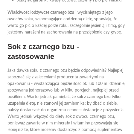
pektyny, garbniki, kwasy octowe, enzymy i bio pierwiastki.
Właściwości odżywcze czarnego bzu
i wyciśniętego z jego
owoców soku, wspomagające codzienną dietę, sprawiają, że
warto go pić o każdej porze roku, szczególnie jesienią i zimą, gdy
jesteśmy narażeni na zachorowania na przeziębienie czy grypę.
Sok z czarnego bzu -
zastosowanie
Jaka dawka soku z czarnego bzu będzie odpowiednia? Najlepiej
zapoznać się z zaleceniami producenta zawartymi na
opakowaniu - wystarczająca będzie ilość 50 lub 100 ml dziennie,
spożywana jednorazowo lub w kilku porcjach, najlepiej przed
posiłkiem. Warto jednak pamiętać, że
sok z czarnego bzu tylko
uzupełnia dietę
, nie stanowi jej zamiennika; by dbać o siebie,
należy dostarczać do organizmu cenne substancje z pożywienia.
Warto jednak włączyć do diety sok z owocu czarnego bzu,
ponieważ zawarte w nim minerały i witaminy przyswajają się
lepiej niż te, które możemy dostarczyć z pomocą suplementów