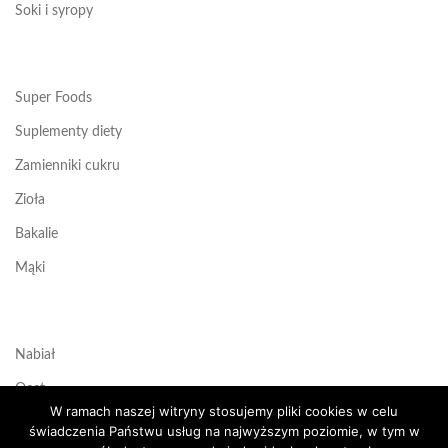
Soki i syropy
Super Foods
Suplementy diety
Zamienniki cukru
Zioła
Bakalie
Mąki
Nabiał
Ocet
W ramach naszej witryny stosujemy pliki cookies w celu
Przetwory
świadczenia Państwu usług na najwyższym poziomie, w tym w