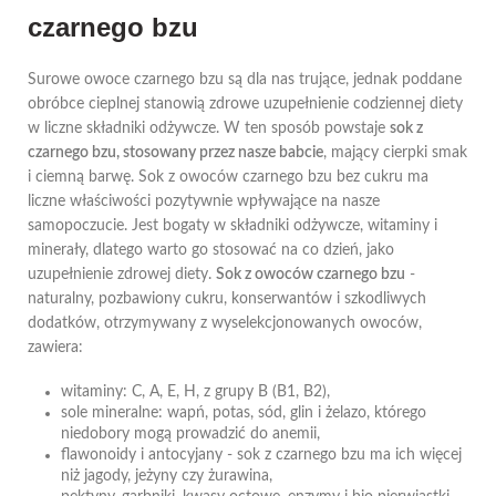
czarnego bzu
Surowe owoce czarnego bzu są dla nas trujące, jednak poddane
obróbce cieplnej stanowią zdrowe uzupełnienie codziennej diety
w liczne składniki odżywcze. W ten sposób powstaje
sok z
czarnego bzu, stosowany przez nasze babcie
, mający cierpki smak
i ciemną barwę. Sok z owoców czarnego bzu bez cukru ma
liczne właściwości pozytywnie wpływające na nasze
samopoczucie. Jest bogaty w składniki odżywcze, witaminy i
minerały, dlatego warto go stosować na co dzień, jako
uzupełnienie zdrowej diety.
Sok z owoców czarnego bzu
-
naturalny, pozbawiony cukru, konserwantów i szkodliwych
dodatków, otrzymywany z wyselekcjonowanych owoców,
zawiera:
witaminy: C, A, E, H, z grupy B (B1, B2),
sole mineralne: wapń, potas, sód, glin i żelazo, którego
niedobory mogą prowadzić do anemii,
flawonoidy i antocyjany - sok z czarnego bzu ma ich więcej
niż jagody, jeżyny czy żurawina,