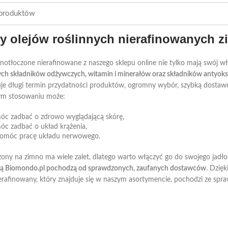
ty olejów roślinnych nierafinowanych 
mnotłoczone nierafinowane z naszego sklepu online nie tylko mają swój w
ych składników odżywczych, witamin i minerałów oraz składników antyok
je długi termin przydatności produktów, ogromny wybór, szybką dostawę 
ym stosowaniu może:
óc zadbać o zdrowo wyglądającą skórę,
c zadbać o układ krążenia,
omóc pracę układu nerwowego.
czony na zimno ma wiele zalet, dlatego warto włączyć go do swojego jadło
ą Biomondo.pl pochodzą od sprawdzonych, zaufanych dostawców
. Dzię
erafinowany, który znajduje się w naszym asortymencie, pochodzi ze spraw