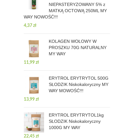
NIEPASTERYZOWANY 5% z
MATKĄ OCTOWĄ 250ML MY
WAY NOWOŚĆ!!!
4,37
zł
KOLAGEN WOŁOWY W
PROSZKU 70G NATURALNY
MY WAY
11,99
zł
ERYTROL ERYTRYTOL 500G
SŁODZIK Niskokaloryczny MY
WAY MOWOŚĆ!!!
13,99
zł
ERYTROL ERYTRYTOL1kg
SŁODZIK Niskokaloryczny
1000G MY WAY
22,45
zł