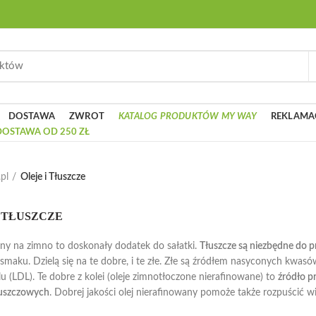
DOSTAWA
ZWROT
KATALOG PRODUKTÓW MY WAY
REKLAMA
OSTAWA OD 250 ZŁ
pl
Oleje i Tłuszcze
I TŁUSZCZE
ony na zimno to doskonały dodatek do sałatki.
Tłuszcze są niezbędne do 
smaku. Dzielą się na te dobre, i te złe. Złe są źródłem nasyconych kwas
lu (LDL). Te dobre z kolei (oleje zimnotłoczone nierafinowane) to
źródło p
uszczowych
. Dobrej jakości olej nierafinowany pomoże także rozpuścić wi