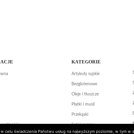
ACJE
KATEGORIE
ówna
Artykuły sypkie
Bezglutenowe
Oleje i tłuszcze
Płatki i musli
Przekąski
rywatności
Soki i syropy
es w celu świadczenia Państwu usług na najwyższym poziomie, w tym w