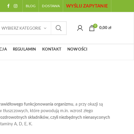
WYŚLIJ ZAPYTANIE
BLOG
DOSTAWA
0
0,00
zł
WYBIERZ KATEGORIE
CJA
REGULAMIN
KONTAKT
NOWOŚCI
prawidłowego funkcjonowania organizmu
, a przy okazji są
ów tłuszczowych, które powodują m.in. wzrost złego
rozdrowotnych składników, czyli niezbędnych nienasyconych
taminy A, D, E, K.