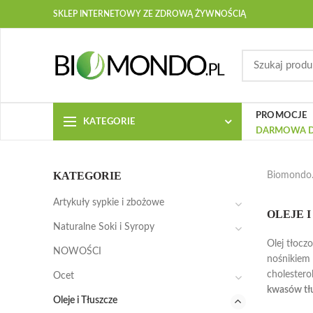
SKLEP INTERNETOWY ZE ZDROWĄ ŻYWNOŚCIĄ
PROMOCJE
KATEGORIE
DARMOWA D
KATEGORIE
Biomondo.
Artykuły sypkie i zbożowe
OLEJE 
Naturalne Soki i Syropy
Olej tłocz
NOWOŚCI
nośnikiem 
cholestero
Ocet
kwasów tł
Oleje i Tłuszcze