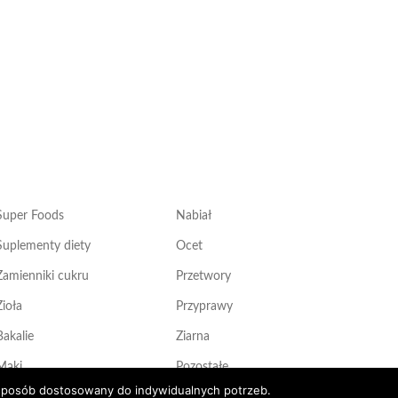
Super Foods
Nabiał
Suplementy diety
Ocet
Zamienniki cukru
Przetwory
Zioła
Przyprawy
Bakalie
Ziarna
Mąki
Pozostałe
 sposób dostosowany do indywidualnych potrzeb.