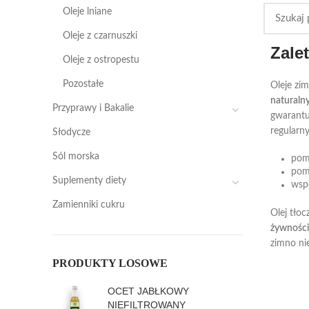
Oleje lniane
Oleje z czarnuszki
Zale
Oleje z ostropestu
Pozostałe
Oleje zi
naturaln
Przyprawy i Bakalie
gwarantu
regularn
Słodycze
Sól morska
pom
pomó
Suplementy diety
wsp
Zamienniki cukru
Olej tło
żywności
zimno ni
PRODUKTY LOSOWE
OCET JABŁKOWY
NIEFILTROWANY