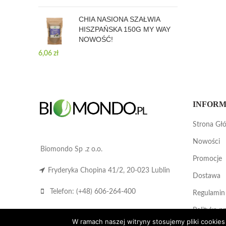
CHIA NASIONA SZAŁWIA
HISZPAŃSKA 150G MY WAY
NOWOŚĆ!
6,06
zł
INFORM
Strona Gł
Nowości
Biomondo Sp .z o.o.
Promocje
Fryderyka Chopina 41/2, 20-023 Lublin
Dostawa
Telefon:
(+48) 606-264-400
Regulamin
Polityka p
Email:
biuro@biomondo.pl
W ramach naszej witryny stosujemy pliki cooki