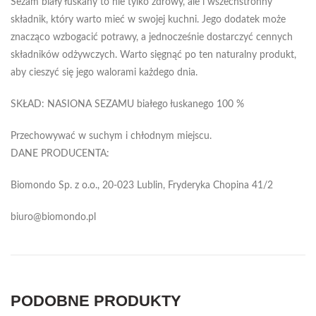
Sezam biały łuskany to nie tylko zdrowy, ale i wszechstronny
składnik, który warto mieć w swojej kuchni. Jego dodatek może
znacząco wzbogacić potrawy, a jednocześnie dostarczyć cennych
składników odżywczych. Warto sięgnąć po ten naturalny produkt,
aby cieszyć się jego walorami każdego dnia.
SKŁAD: NASIONA SEZAMU białego łuskanego 100 %
Przechowywać w suchym i chłodnym miejscu.
DANE PRODUCENTA:
Biomondo Sp. z o.o., 20-023 Lublin, Fryderyka Chopina 41/2
biuro@biomondo.pl
PODOBNE PRODUKTY