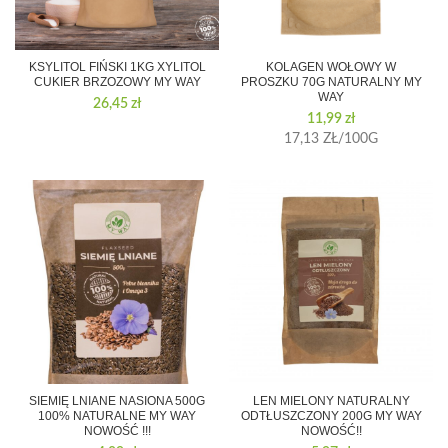
KSYLITOL FIŃSKI 1KG XYLITOL
KOLAGEN WOŁOWY W
CUKIER BRZOZOWY MY WAY
PROSZKU 70G NATURALNY MY
WAY
26,45
zł
11,99
zł
17,13 ZŁ/100G
SIEMIĘ LNIANE NASIONA 500G
LEN MIELONY NATURALNY
100% NATURALNE MY WAY
ODTŁUSZCZONY 200G MY WAY
NOWOŚĆ !!!
NOWOŚĆ!!