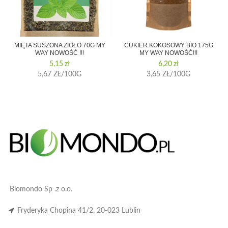
MIĘTA SUSZONA ZIOŁO 70G MY
CUKIER KOKOSOWY BIO 175G
WAY NOWOŚĆ !!!
MY WAY NOWOŚĆ!!!
5,15
zł
6,20
zł
5,67 ZŁ/100G
3,65 ZŁ/100G
Biomondo Sp .z o.o.
Fryderyka Chopina 41/2, 20-023 Lublin