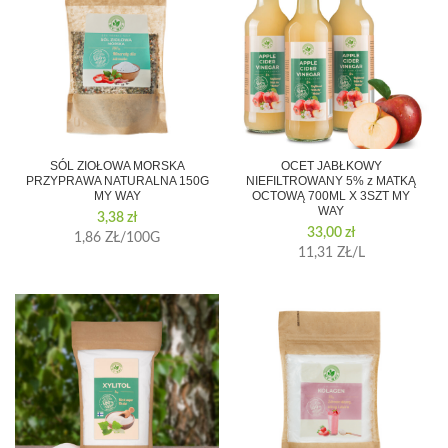
SÓL ZIOŁOWA MORSKA
OCET JABŁKOWY
PRZYPRAWA NATURALNA 150G
NIEFILTROWANY 5% z MATKĄ
MY WAY
OCTOWĄ 700ML X 3SZT MY
WAY
3,38
zł
33,00
zł
1,86 ZŁ/100G
11,31 ZŁ/L