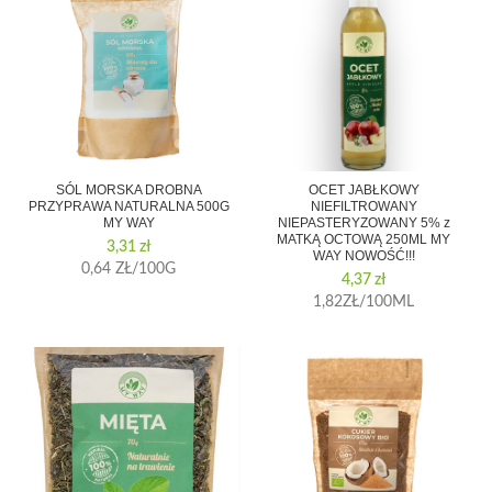
SÓL MORSKA DROBNA
OCET JABŁKOWY
PRZYPRAWA NATURALNA 500G
NIEFILTROWANY
MY WAY
NIEPASTERYZOWANY 5% z
MATKĄ OCTOWĄ 250ML MY
3,31
zł
WAY NOWOŚĆ!!!
0,64 ZŁ/100G
4,37
zł
1,82ZŁ/100ML