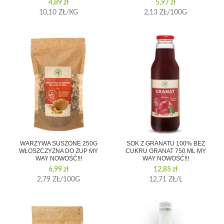
4,89
zł
5,97
zł
10,10 ZŁ/KG
2,13 ZŁ/100G
WARZYWA SUSZONE 250G
SOK Z GRANATU 100% BEZ
WŁOSZCZYZNA DO ZUP MY
CUKRU GRANAT 750 ML MY
WAY NOWOŚĆ!!!
WAY NOWOŚĆ!!!
6,99
zł
12,85
zł
2,79 ZŁ/100G
12,71 ZŁ/L